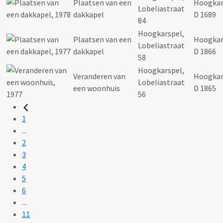
Plaatsen van een
Hoogkar
Lobeliastraat
dakkapel
D 1689
84
Hoogkarspel,
Plaatsen van een
Hoogkar
Lobeliastraat
dakkapel
D 1866
58
Hoogkarspel,
Veranderen van
Hoogkar
Lobeliastraat
een woonhuis
D 1865
56
1
...
2
3
4
5
6
...
11