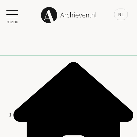
NL
menu