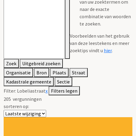
van uw zoektermen om
naar de exacte
combinatie van woorden
te zoeken.
Voorbeelden van het gebruik
van deze leestekens en meer
zoektips vindt u
hier
.
Zoek
Uitgebreid zoeken
Organisatie
Bron
Plaats
Straat
Kadastrale gemeente
Sectie
Filter:
Lobeliastraat
x
Filters legen
205
vergunningen
sorteren op: