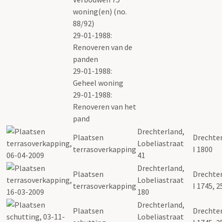
woning(en) (no.
88/92)
29-01-1988:
Renoveren van de
panden
29-01-1988:
Geheel woning
29-01-1988:
Renoveren van het
pand
Drechterland,
Plaatsen
Drechter
Lobeliastraat
terrasoverkapping
I 1800
41
Drechterland,
Plaatsen
Drechter
Lobeliastraat
terrasoverkapping
I 1745, 
180
Drechterland,
Plaatsen
Drechter
Lobeliastraat