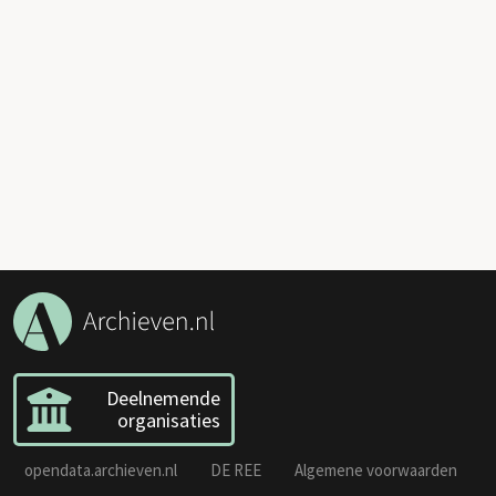
Deelnemende
organisaties
opendata.archieven.nl
DE REE
Algemene voorwaarden