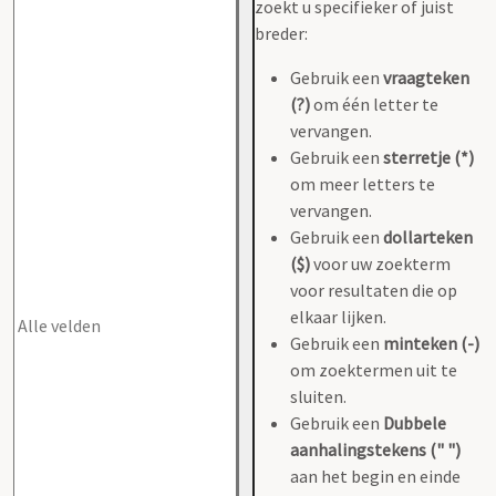
zoekt u specifieker of juist
breder:
Gebruik een
vraagteken
(?)
om één letter te
vervangen.
Gebruik een
sterretje (*)
om meer letters te
vervangen.
Gebruik een
dollarteken
($)
voor uw zoekterm
voor resultaten die op
elkaar lijken.
Gebruik een
minteken (-)
om zoektermen uit te
sluiten.
Gebruik een
Dubbele
aanhalingstekens (" ")
aan het begin en einde