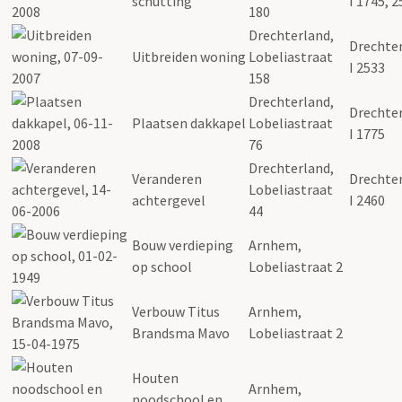
schutting
I 1745, 
180
Drechterland,
Drechter
Uitbreiden woning
Lobeliastraat
I 2533
158
Drechterland,
Drechter
Plaatsen dakkapel
Lobeliastraat
I 1775
76
Drechterland,
Veranderen
Drechter
Lobeliastraat
achtergevel
I 2460
44
Bouw verdieping
Arnhem,
op school
Lobeliastraat 2
Verbouw Titus
Arnhem,
Brandsma Mavo
Lobeliastraat 2
Houten
Arnhem,
noodschool en