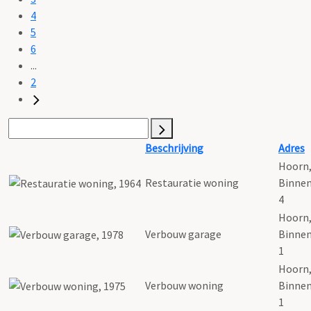
4
5
6
...
2
Beschrijving
Adres
Hoorn
Restauratie woning
Binnen
4
Hoorn
Verbouw garage
Binnen
1
Hoorn
Verbouw woning
Binnen
1