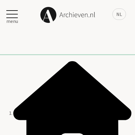
NL
menu