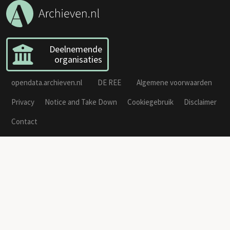
Deelnemende
organisaties
opendata.archieven.nl
DE REE
Algemene voorwaarden
Privacy
Notice and Take Down
Cookiegebruik
Disclaimer
Contact