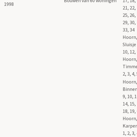
Bouwen van 60 woningen
17, 18,
21, 22,
25, 26,
29, 30,
33, 34
Hoorn,
Sluisje 
10, 12,
Hoorn
Timme
2, 3, 4,
Hoorn
Binnen
9, 10, 1
14, 15,
18, 19,
Hoorn
Karper
1, 2, 3, 