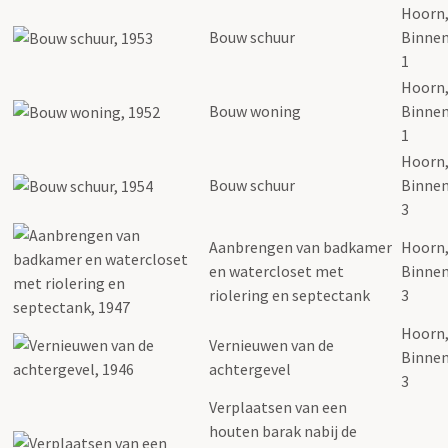
Hoorn
Bouw schuur
Binnen
1
Hoorn
Bouw woning
Binnen
1
Hoorn
Bouw schuur
Binnen
3
Aanbrengen van badkamer
Hoorn
en watercloset met
Binnen
riolering en septectank
3
Hoorn
Vernieuwen van de
Binnen
achtergevel
3
Verplaatsen van een
houten barak nabij de