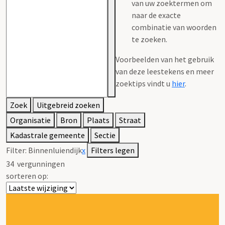
van uw zoektermen om
naar de exacte
combinatie van woorden
te zoeken.
Voorbeelden van het gebruik
van deze leestekens en meer
zoektips vindt u
hier
.
Zoek
Uitgebreid zoeken
Organisatie
Bron
Plaats
Straat
Kadastrale gemeente
Sectie
Filter:
Binnenluiendijk
x
Filters legen
34
vergunningen
sorteren op: