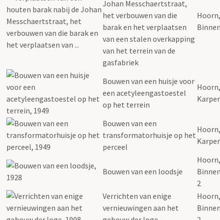
Johan Messchaertstraat,
het verbouwen van die
Hoorn
barak en het verplaatsen
Binnen
van een stalen overkapping
van het terrein van de
gasfabriek
Bouwen van een huisje voor
Hoorn
een acetyleengastoestel
Karper
op het terrein
Bouwen van een
Hoorn
transformatorhuisje op het
Karper
perceel
Hoorn
Bouwen van een loodsje
Binnen
2
Verrichten van enige
Hoorn
vernieuwingen aan het
Binnen
gebouw der loge
2