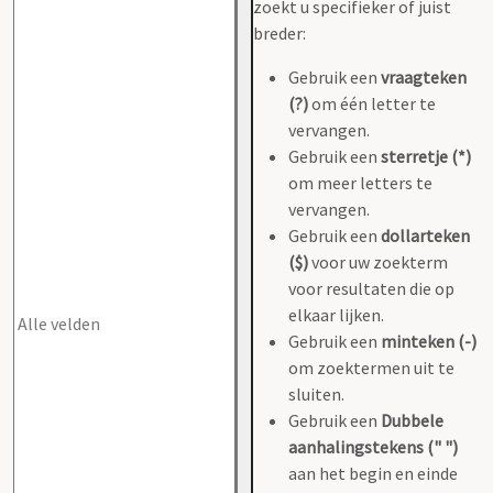
zoekt u specifieker of juist
breder:
Gebruik een
vraagteken
(?)
om één letter te
vervangen.
Gebruik een
sterretje (*)
om meer letters te
vervangen.
Gebruik een
dollarteken
($)
voor uw zoekterm
voor resultaten die op
elkaar lijken.
Gebruik een
minteken (-)
om zoektermen uit te
sluiten.
Gebruik een
Dubbele
aanhalingstekens (" ")
aan het begin en einde