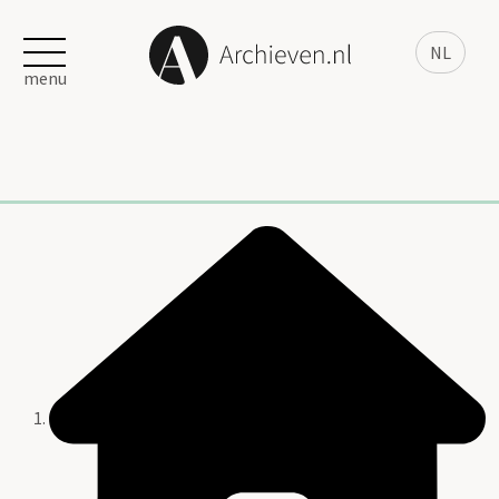
NL
menu