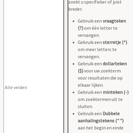
zoekt u specifieker of juist
breder:
Gebruik een
vraagteken
(?)
om één letter te
vervangen.
Gebruik een
sterretje (*)
om meer letters te
vervangen.
Gebruik een
dollarteken
($)
voor uw zoekterm
voor resultaten die op
elkaar lijken.
Gebruik een
minteken (-)
om zoektermen uit te
sluiten.
Gebruik een
Dubbele
aanhalingstekens (" ")
aan het begin en einde