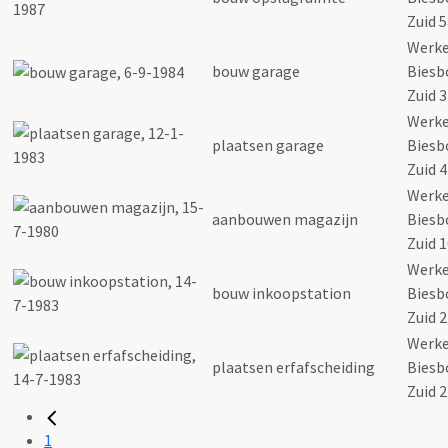
Zuid 
Werk
bouw garage
Biesb
Zuid 3
Werk
plaatsen garage
Biesb
Zuid 4
Werk
aanbouwen magazijn
Biesb
Zuid 
Werk
bouw inkoopstation
Biesb
Zuid 
Werk
plaatsen erfafscheiding
Biesb
Zuid 
1