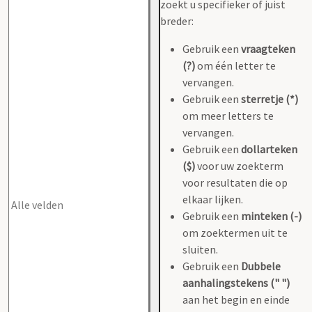
zoekt u specifieker of juist
breder:
Gebruik een
vraagteken
(?)
om één letter te
vervangen.
Gebruik een
sterretje (*)
om meer letters te
vervangen.
Gebruik een
dollarteken
($)
voor uw zoekterm
voor resultaten die op
elkaar lijken.
Gebruik een
minteken (-)
om zoektermen uit te
sluiten.
Gebruik een
Dubbele
aanhalingstekens (" ")
aan het begin en einde