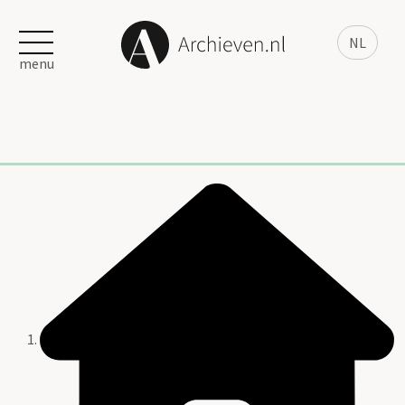
NL
menu