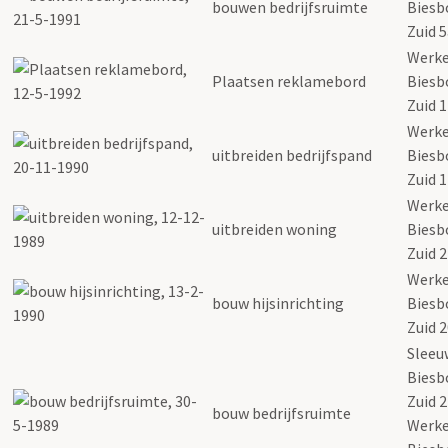
bouwen bedrijfsruimte
Biesb
Zuid 
Werk
Plaatsen reklamebord
Biesb
Zuid 
Werk
uitbreiden bedrijfspand
Biesb
Zuid 
Werk
uitbreiden woning
Biesb
Zuid 
Werk
bouw hijsinrichting
Biesb
Zuid 
Sleeuw
Biesb
Zuid 2
bouw bedrijfsruimte
Werk