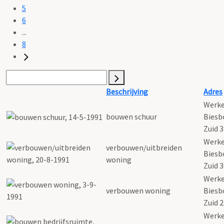
5
6
...
8
Beschrijving
Adres
Werk
bouwen schuur
Biesb
Zuid 
Werk
verbouwen/uitbreiden
Biesb
woning
Zuid 
Werk
verbouwen woning
Biesb
Zuid 
Werk