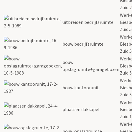
Biesb
Zuid 2
Werk
uitbreiden bedrijfsruimte
Biesb
Zuid 
Werk
bouw bedrijfsruimte
Biesb
Zuid 
Werk
bouw
Biesb
opslagruimte+garageboxen
Zuid 
Werk
bouw kantoorunit
Biesb
Zuid 
Werk
plaatsen dakkapel
Biesb
Zuid 
Werk
bouw opslagruimte
Biesb