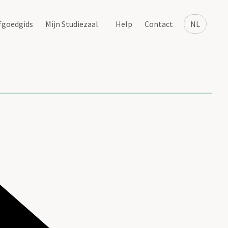
fgoedgids
Mijn Studiezaal
Help
Contact
NL