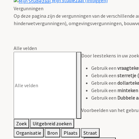
Mijn Studiezaal (inloggen)
Vergunningen
Op deze pagina zijn de vergunningen van de verschillende 
hinderwetvergunningen), omgevingsvergunningen, bouwve
Alle velden
Door leestekens in uw zoeko
Gebruik een
vraagteke
Gebruik een
sterretje (
Gebruik een
dollarteke
Gebruik een
minteken 
Gebruik een
Dubbele a
Voorbeelden van het gebrui
Zoek
Uitgebreid zoeken
Organisatie
Bron
Plaats
Straat