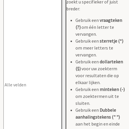
zoekt u specifieker of juist
breder:
Gebruik een
vraagteken
(?)
om één letter te
vervangen.
Gebruik een
sterretje (*)
om meer letters te
vervangen.
Gebruik een
dollarteken
($)
voor uw zoekterm
voor resultaten die op
elkaar lijken.
Gebruik een
minteken (-)
om zoektermen uit te
sluiten.
Gebruik een
Dubbele
aanhalingstekens (" ")
aan het begin en einde