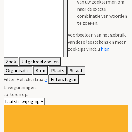
van uw zoektermen om
naar de exacte
combinatie van woorden
te zoeken.
Voorbeelden van het gebruik
van deze leestekens en meer
zoektips vindt u
hier
.
Zoek
Uitgebreid zoeken
Organisatie
Bron
Plaats
Straat
Filter:
Helschestraat
x
Filters legen
1
vergunningen
sorteren op: