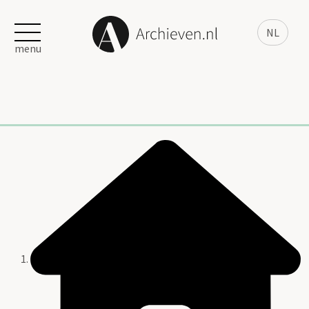
NL
menu