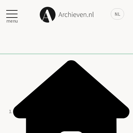
NL
menu