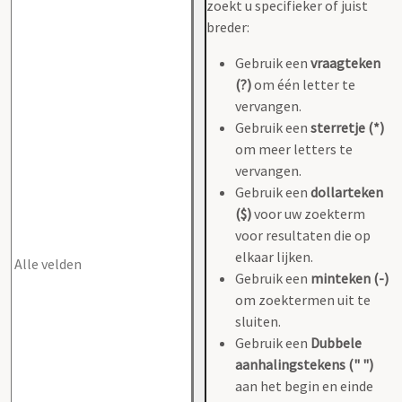
zoekt u specifieker of juist
breder:
Gebruik een
vraagteken
(?)
om één letter te
vervangen.
Gebruik een
sterretje (*)
om meer letters te
vervangen.
Gebruik een
dollarteken
($)
voor uw zoekterm
voor resultaten die op
elkaar lijken.
Gebruik een
minteken (-)
om zoektermen uit te
sluiten.
Gebruik een
Dubbele
aanhalingstekens (" ")
aan het begin en einde