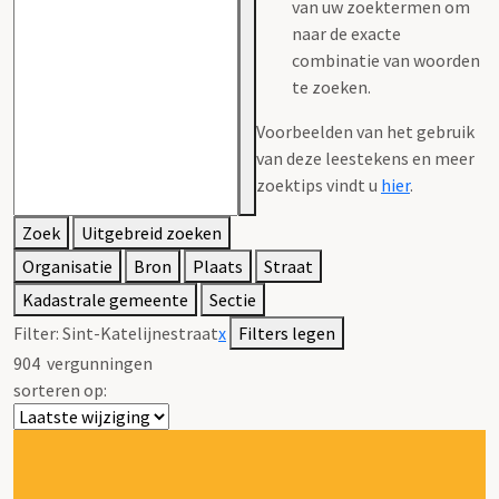
van uw zoektermen om
naar de exacte
combinatie van woorden
te zoeken.
Voorbeelden van het gebruik
van deze leestekens en meer
zoektips vindt u
hier
.
Zoek
Uitgebreid zoeken
Organisatie
Bron
Plaats
Straat
Kadastrale gemeente
Sectie
Filter:
Sint-Katelijnestraat
x
Filters legen
904
vergunningen
sorteren op: