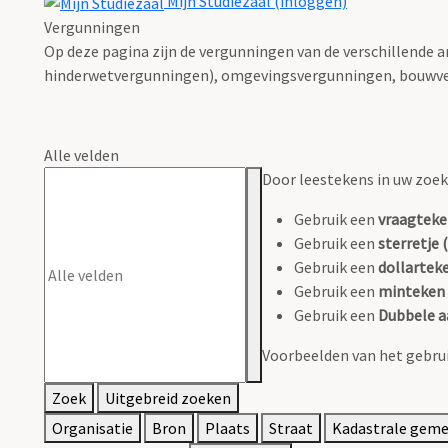
Mijn Studiezaal (inloggen)
Vergunningen
Op deze pagina zijn de vergunningen van de verschillende 
hinderwetvergunningen), omgevingsvergunningen, bouwve
Alle velden
Door leestekens in uw zoeko
Gebruik een
vraagteke
Gebruik een
sterretje (
Gebruik een
dollarteke
Gebruik een
minteken 
Gebruik een
Dubbele a
Voorbeelden van het gebrui
Zoek
Uitgebreid zoeken
Organisatie
Bron
Plaats
Straat
Kadastrale gem