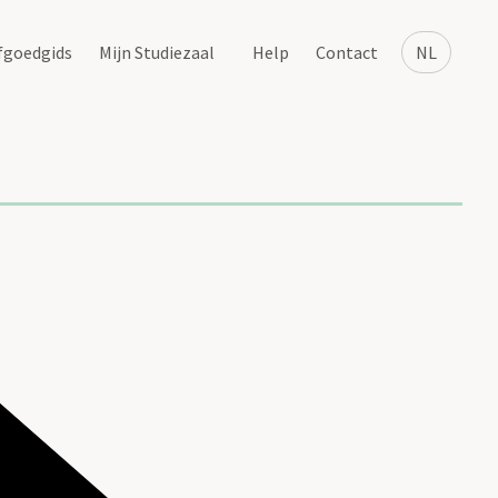
fgoedgids
Mijn Studiezaal
Help
Contact
NL