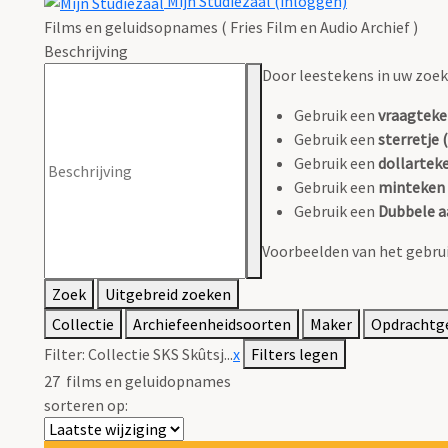
Mijn Studiezaal (inloggen)
Films en geluidsopnames ( Fries Film en Audio Archief )
Beschrijving
Door leestekens in uw zoeko
Gebruik een
vraagteke
Gebruik een
sterretje (
Gebruik een
dollarteke
Gebruik een
minteken 
Gebruik een
Dubbele a
Voorbeelden van het gebrui
Zoek
Uitgebreid zoeken
Collectie
Archiefeenheidsoorten
Maker
Opdrachtg
Filter:
Collectie SKS Skûtsj...
x
Filters legen
27
films en geluidopnames
sorteren op: