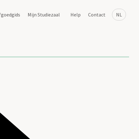
fgoedgids
Mijn Studiezaal
Help
Contact
NL