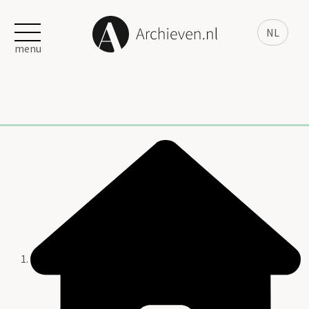
NL
menu