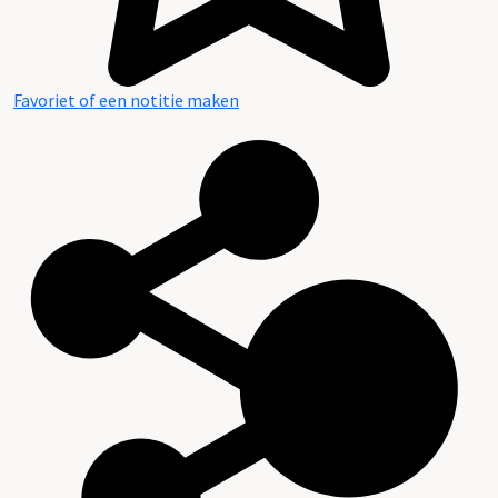
Favoriet of een notitie maken