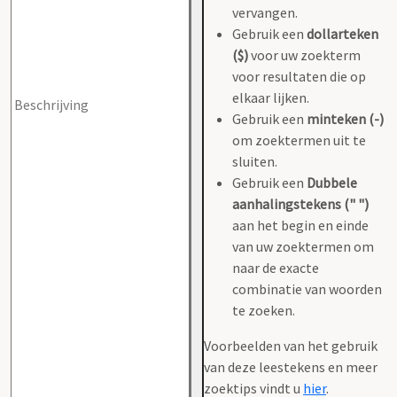
vervangen.
Gebruik een
dollarteken
($)
voor uw zoekterm
voor resultaten die op
elkaar lijken.
Gebruik een
minteken (-)
om zoektermen uit te
sluiten.
Gebruik een
Dubbele
aanhalingstekens (" ")
aan het begin en einde
van uw zoektermen om
naar de exacte
combinatie van woorden
te zoeken.
Voorbeelden van het gebruik
van deze leestekens en meer
zoektips vindt u
hier
.