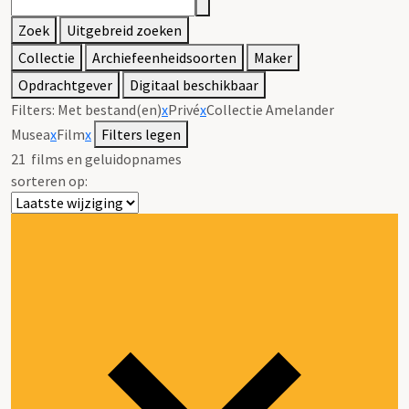
Zoek
Uitgebreid zoeken
Collectie
Archiefeenheidsoorten
Maker
Opdrachtgever
Digitaal beschikbaar
Filters:
Met bestand(en)
x
Privé
x
Collectie Amelander
Musea
x
Film
x
Filters legen
21
films en geluidopnames
sorteren op: