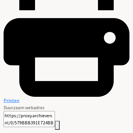
Printen
Duurzaam webadres