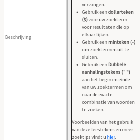
vervangen.
Gebruik een
dollarteken
($)
voor uw zoekterm
voor resultaten die op
elkaar lijken.
Gebruik een
minteken (-)
om zoektermen uit te
sluiten.
Gebruik een
Dubbele
aanhalingstekens (" ")
aan het begin en einde
van uw zoektermen om
naar de exacte
combinatie van woorden
te zoeken.
Voorbeelden van het gebruik
van deze leestekens en meer
zoektips vindt u
hier
.