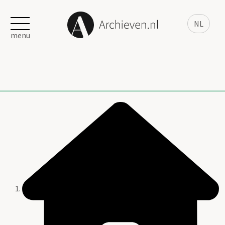
NL
menu