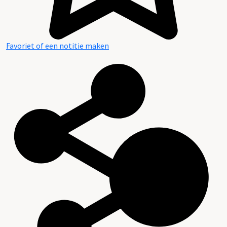
Favoriet of een notitie maken