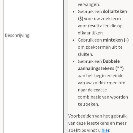
vervangen.
Gebruik een
dollarteken
($)
voor uw zoekterm
voor resultaten die op
elkaar lijken.
Gebruik een
minteken (-)
om zoektermen uit te
sluiten.
Gebruik een
Dubbele
aanhalingstekens (" ")
aan het begin en einde
van uw zoektermen om
naar de exacte
combinatie van woorden
te zoeken.
Voorbeelden van het gebruik
van deze leestekens en meer
zoektips vindt u
hier
.