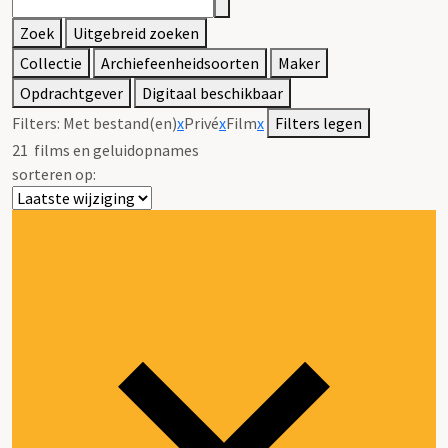
Zoek
Uitgebreid zoeken
Collectie
Archiefeenheidsoorten
Maker
Opdrachtgever
Digitaal beschikbaar
Filters:
Met bestand(en)
x
Privé
x
Film
x
Filters legen
21
films en geluidopnames
sorteren op: