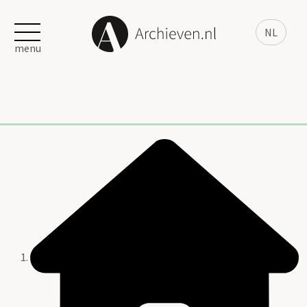
NL
menu