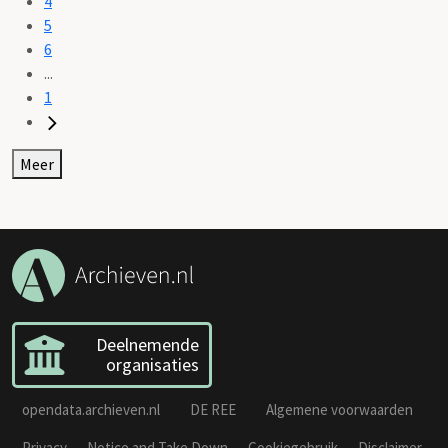
4
5
6
...
1
Meer
Deelnemende
organisaties
opendata.archieven.nl
DE REE
Algemene voorwaarden
Privacy
Notice and Take Down
Cookiegebruik
Disclaimer