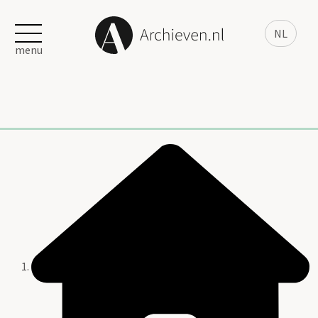
NL
menu