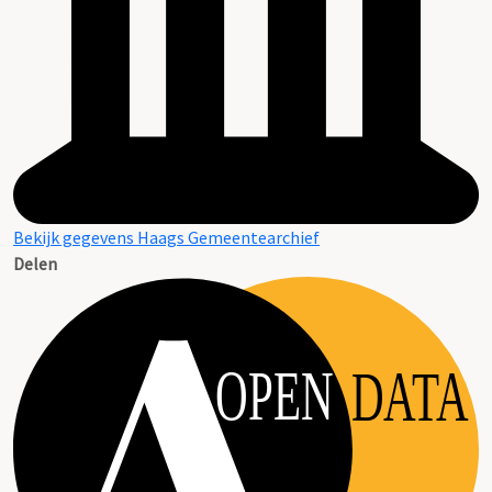
Bekijk gegevens Haags Gemeentearchief
Delen
OPEN
DATA