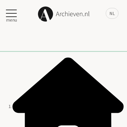
NL
menu