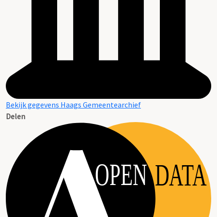
Bekijk gegevens Haags Gemeentearchief
Delen
OPEN
DATA