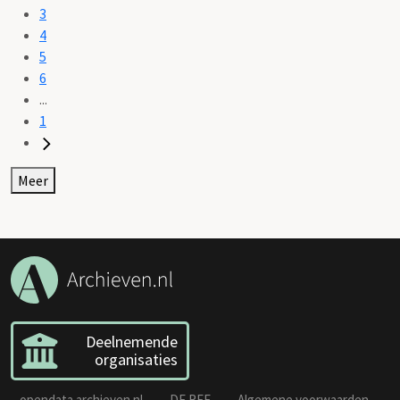
3
4
5
6
...
1
Meer
Deelnemende
organisaties
opendata.archieven.nl
DE REE
Algemene voorwaarden