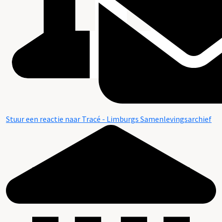
Stuur een reactie naar Tracé - Limburgs Samenlevingsarchief