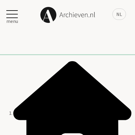
NL
menu