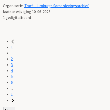
Organisatie:
Tracé - Limburgs Samenlevingsarchief
laatste wijziging 10-06-2025
1 gedigitaliseerd
1
...
2
3
4
5
6
...
1