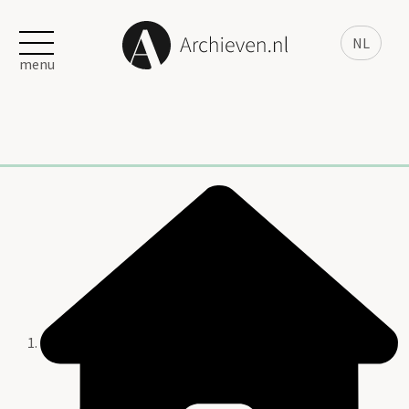
NL
menu