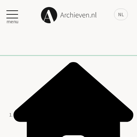
NL
menu