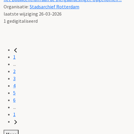
Organisatie:
Stadsarchief Rotterdam
laatste wijziging 26-03-2026
1 gedigitaliseerd
1
...
2
3
4
5
6
...
1