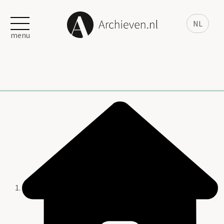
NL
menu