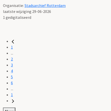
Organisatie:
Stadsarchief Rotterdam
laatste wijziging 29-06-2026
1 gedigitaliseerd
1
...
2
3
4
5
6
...
1