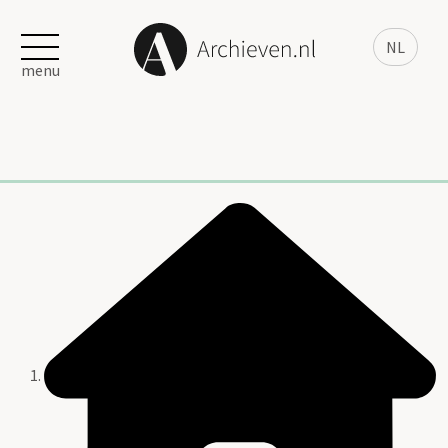
NL
menu