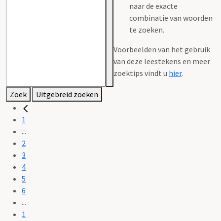
naar de exacte
combinatie van woorden
te zoeken.
Voorbeelden van het gebruik
van deze leestekens en meer
zoektips vindt u
hier
.
Zoek
Uitgebreid zoeken
1
...
2
3
4
5
6
...
1