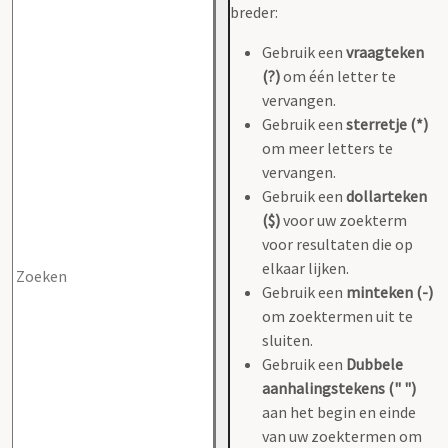
breder:
Gebruik een
vraagteken
(?)
om één letter te
vervangen.
Gebruik een
sterretje (*)
om meer letters te
vervangen.
Gebruik een
dollarteken
($)
voor uw zoekterm
voor resultaten die op
elkaar lijken.
Gebruik een
minteken (-)
om zoektermen uit te
sluiten.
Gebruik een
Dubbele
aanhalingstekens (" ")
aan het begin en einde
van uw zoektermen om