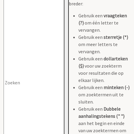
breder:
Gebruik een
vraagteken
(?)
om één letter te
vervangen.
Gebruik een
sterretje (*)
om meer letters te
vervangen.
Gebruik een
dollarteken
($)
voor uw zoekterm
voor resultaten die op
elkaar lijken.
Gebruik een
minteken (-)
om zoektermen uit te
sluiten.
Gebruik een
Dubbele
aanhalingstekens (" ")
aan het begin en einde
van uw zoektermen om