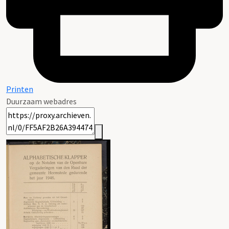
Printen
Duurzaam webadres