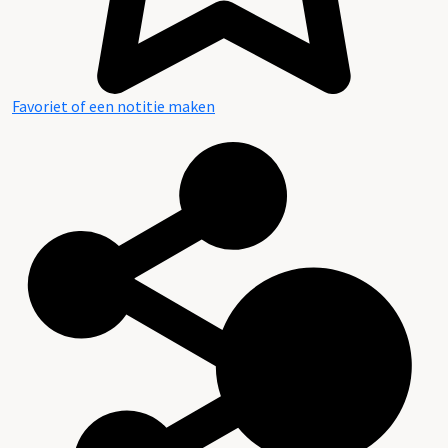
Favoriet of een notitie maken