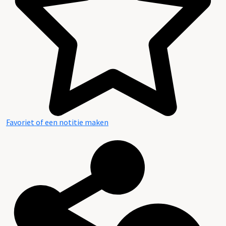
Favoriet of een notitie maken