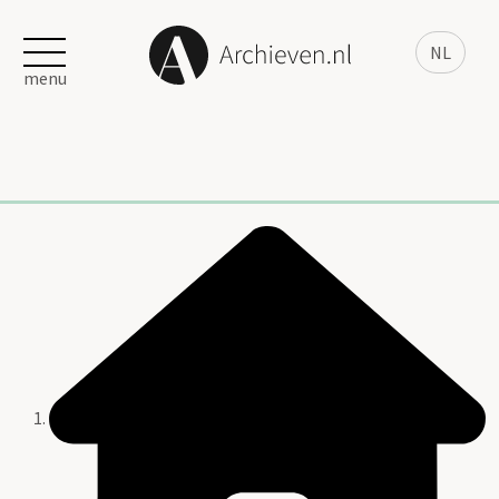
NL
menu