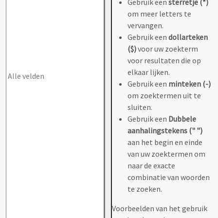
Gebruik een
sterretje (*)
om meer letters te
vervangen.
Gebruik een
dollarteken
($)
voor uw zoekterm
voor resultaten die op
elkaar lijken.
Gebruik een
minteken (-)
om zoektermen uit te
sluiten.
Gebruik een
Dubbele
aanhalingstekens (" ")
aan het begin en einde
van uw zoektermen om
naar de exacte
combinatie van woorden
te zoeken.
Voorbeelden van het gebruik