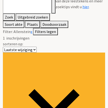
van deze leestekens en meer
zoektips vindt u
hier
.
Zoek
Uitgebreid zoeken
Soort akte
Plaats
Doodsoorzaak
Filter:
Allenstein
x
Filters legen
1
inschrijvingen
sorteren op: