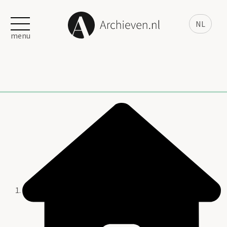
NL
menu