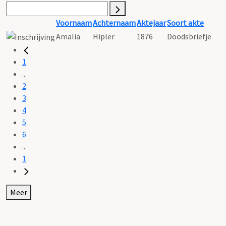
Voornaam
Achternaam
Aktejaar
Soort akte
Amalia
Hipler
1876
Doodsbriefje
1
...
2
3
4
5
6
...
1
Meer