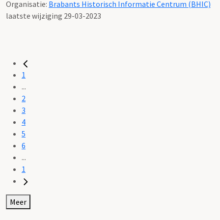
Organisatie:
Brabants Historisch Informatie Centrum (BHIC)
laatste wijziging 29-03-2023
1
...
2
3
4
5
6
...
1
Meer