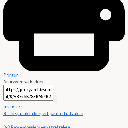
Printen
Duurzaam webadres
Inventaris
Rechtspraak in burgerlijke en strafzaken
8-8
Procesdossiers van strafzaken