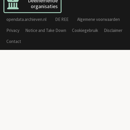
Deelnemende
organisaties
opendata.archieven.nl
DE REE
Algemene voorwaarden
Privacy
Notice and Take Down
Cookiegebruik
Disclaimer
Contact