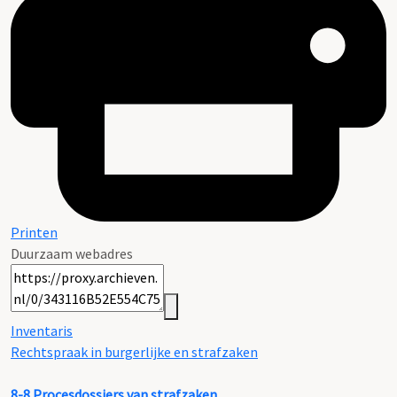
Printen
Duurzaam webadres
Inventaris
Rechtspraak in burgerlijke en strafzaken
8-8
Procesdossiers van strafzaken