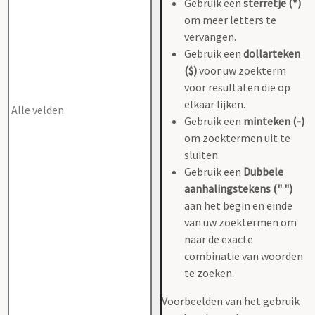
Gebruik een
sterretje (*)
om meer letters te
vervangen.
Gebruik een
dollarteken
($)
voor uw zoekterm
voor resultaten die op
elkaar lijken.
Gebruik een
minteken (-)
om zoektermen uit te
sluiten.
Gebruik een
Dubbele
aanhalingstekens (" ")
aan het begin en einde
van uw zoektermen om
naar de exacte
combinatie van woorden
te zoeken.
Voorbeelden van het gebruik