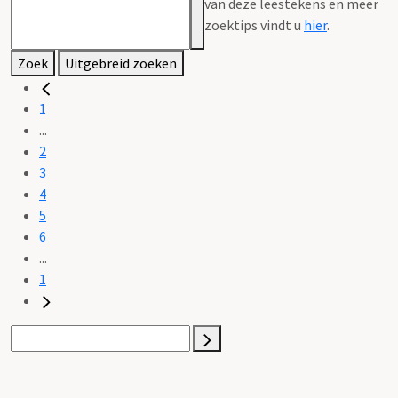
van deze leestekens en meer
zoektips vindt u
hier
.
Zoek
Uitgebreid zoeken
1
...
2
3
4
5
6
...
1