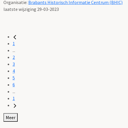
Organisatie:
Brabants Historisch Informatie Centrum (BHIC)
laatste wijziging 29-03-2023
1
...
2
3
4
5
6
...
1
Meer