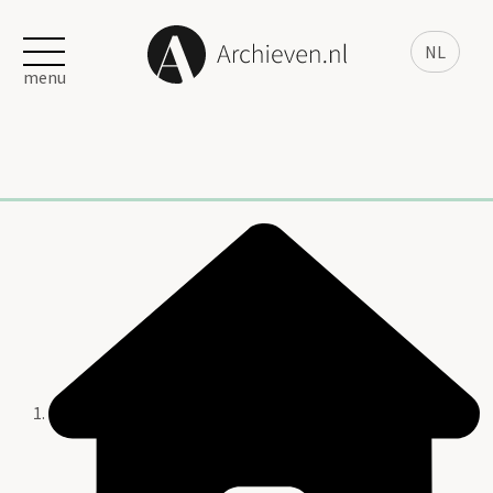
NL
menu