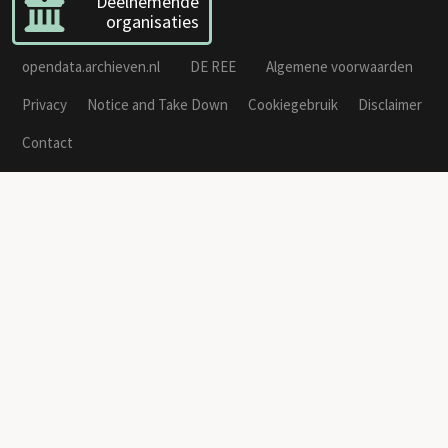
Deelnemende
organisaties
opendata.archieven.nl
DE REE
Algemene voorwaarden
Privacy
Notice and Take Down
Cookiegebruik
Disclaimer
Contact