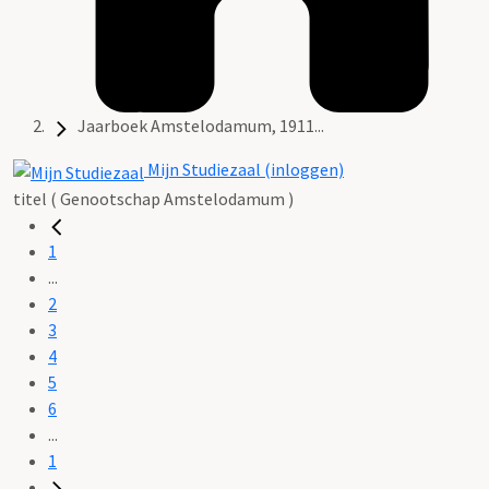
Jaarboek Amstelodamum, 1911...
Mijn Studiezaal (inloggen)
titel ( Genootschap Amstelodamum )
1
...
2
3
4
5
6
...
1