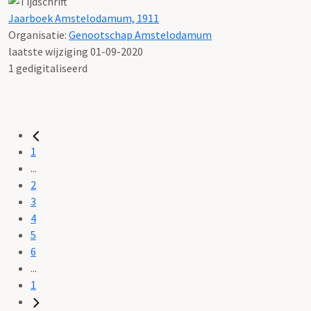
Jaarboek Amstelodamum, 1911
Organisatie:
Genootschap Amstelodamum
laatste wijziging 01-09-2020
1 gedigitaliseerd
1
...
2
3
4
5
6
...
1