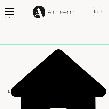
NL
menu