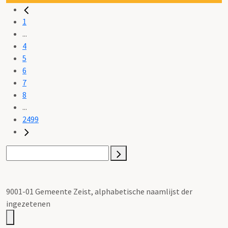
1
...
4
5
6
7
8
...
2499
9001-01 Gemeente Zeist, alphabetische naamlijst der
ingezetenen