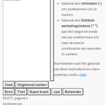
Gebruik een
minteken (-)
om zoektermen uit te
sluiten.
Gebruik een
Dubbele
aanhalingstekens (" ")
aan het begin en einde
van uw zoektermen om
naar de exacte
combinatie van woorden
te zoeken.
Voorbeelden van het gebruik
van deze leestekens en meer
zoektips vindt u
hier
.
Zoek
Uitgebreid zoeken
Bron
Titel
Naam krant
Jaar
Beheerder
56.071
pagina's
sorteren op: