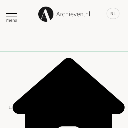
NL
menu