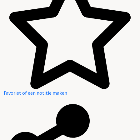
Favoriet of een notitie maken