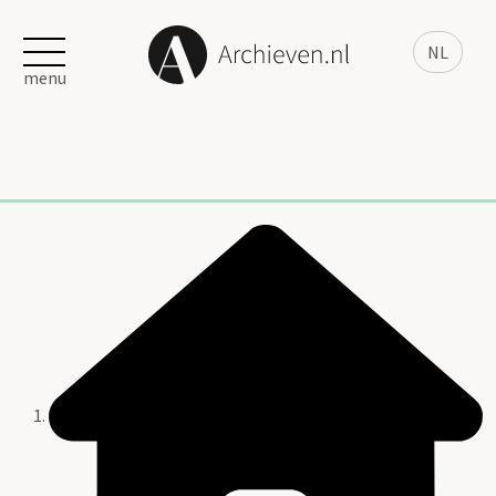
NL
menu