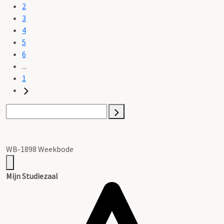
2
3
4
5
6
...
1
WB-1898 Weekbode
Mijn Studiezaal