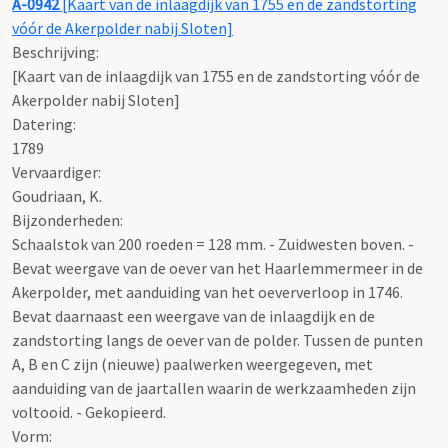
A-0942
[Kaart van de inlaagdijk van 1755 en de zandstorting
vóór de Akerpolder nabij Sloten]
Beschrijving:
[Kaart van de inlaagdijk van 1755 en de zandstorting vóór de
Akerpolder nabij Sloten]
Datering
:
1789
Vervaardiger:
Goudriaan, K.
Bijzonderheden:
Schaalstok van 200 roeden = 128 mm. - Zuidwesten boven. -
Bevat weergave van de oever van het Haarlemmermeer in de
Akerpolder, met aanduiding van het oeververloop in 1746.
Bevat daarnaast een weergave van de inlaagdijk en de
zandstorting langs de oever van de polder. Tussen de punten
A, B en C zijn (nieuwe) paalwerken weergegeven, met
aanduiding van de jaartallen waarin de werkzaamheden zijn
voltooid. - Gekopieerd.
Vorm: