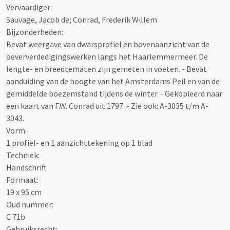
Vervaardiger:
Sauvage, Jacob de; Conrad, Frederik Willem
Bijzonderheden:
Bevat weergave van dwarsprofiel en bovenaanzicht van de
oeververdedigingswerken langs het Haarlemmermeer. De
lengte- en breedtematen zijn gemeten in voeten. - Bevat
aanduiding van de hoogte van het Amsterdams Peil en van de
gemiddelde boezemstand tijdens de winter. - Gekopieerd naar
een kaart van F.W. Conrad uit 1797. - Zie ook: A-3035 t/m A-
3043.
Vorm:
1 profiel- en 1 aanzichttekening op 1 blad
Techniek:
Handschrift
Formaat:
19 x 95 cm
Oud nummer:
C 71b
Gebruiksrecht: