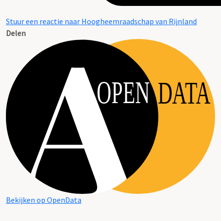
Stuur een reactie naar Hoogheemraadschap van Rijnland
Delen
OPEN
DATA
Bekijken op OpenData