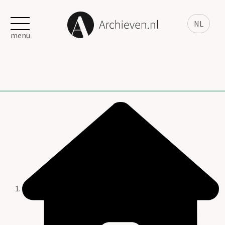
NL
menu