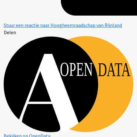
Stuur een reactie naar Hoogheemraadschap van Rijnland
Delen
OPEN
DATA
Bekijken op OpenData