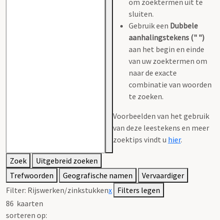
om zoektermen uit te
sluiten.
Gebruik een
Dubbele
aanhalingstekens (" ")
aan het begin en einde
van uw zoektermen om
naar de exacte
combinatie van woorden
te zoeken.
Voorbeelden van het gebruik
van deze leestekens en meer
zoektips vindt u
hier
.
Zoek
Uitgebreid zoeken
Trefwoorden
Geografische namen
Vervaardiger
Filter:
Rijswerken/zinkstukken
x
Filters legen
86
kaarten
sorteren op: