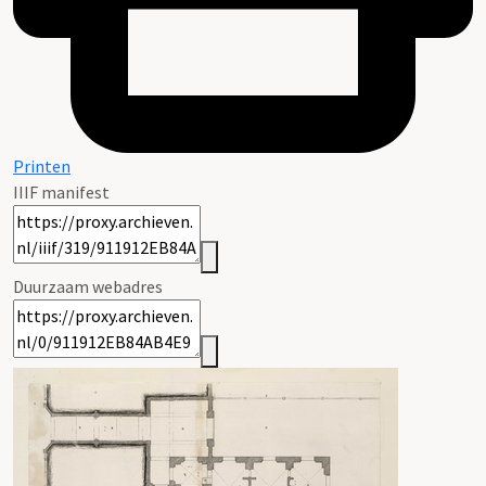
Printen
IIIF manifest
Duurzaam webadres