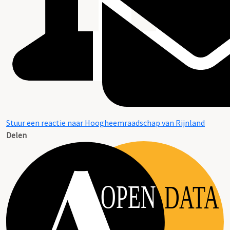
Stuur een reactie naar Hoogheemraadschap van Rijnland
Delen
OPEN
DATA