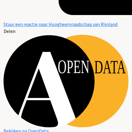
Stuur een reactie naar Hoogheemraadschap van Rijnland
Delen
OPEN
DATA
Bekijken op OpenData