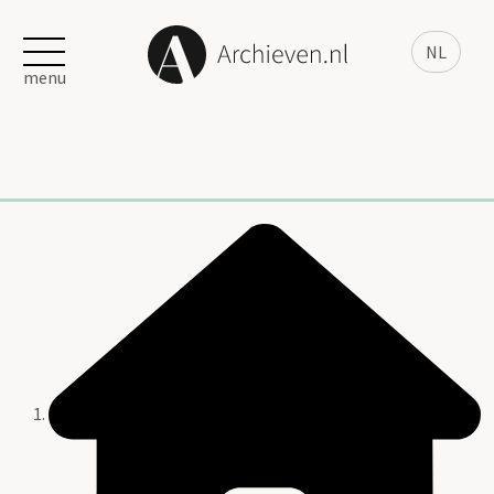
NL
menu