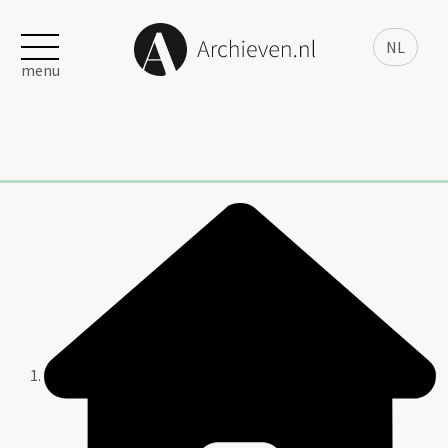
NL
menu