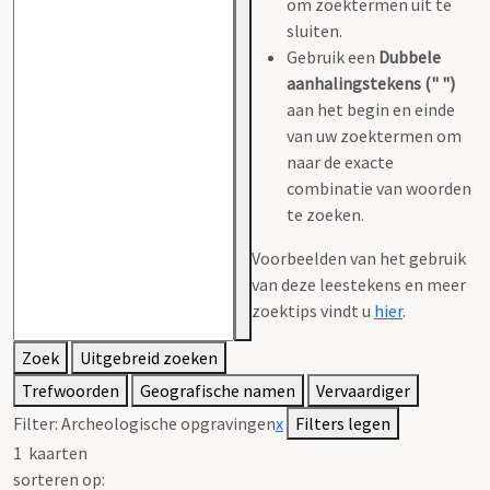
om zoektermen uit te
sluiten.
Gebruik een
Dubbele
aanhalingstekens (" ")
aan het begin en einde
van uw zoektermen om
naar de exacte
combinatie van woorden
te zoeken.
Voorbeelden van het gebruik
van deze leestekens en meer
zoektips vindt u
hier
.
Zoek
Uitgebreid zoeken
Trefwoorden
Geografische namen
Vervaardiger
Filter:
Archeologische opgravingen
x
Filters legen
1
kaarten
sorteren op: