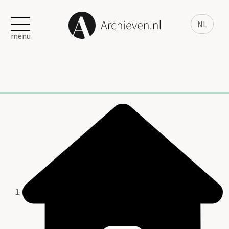
NL
menu