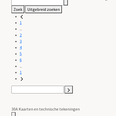
Zoek
Uitgebreid zoeken
1
...
2
3
4
5
6
...
1
30A Kaarten en technische tekeningen