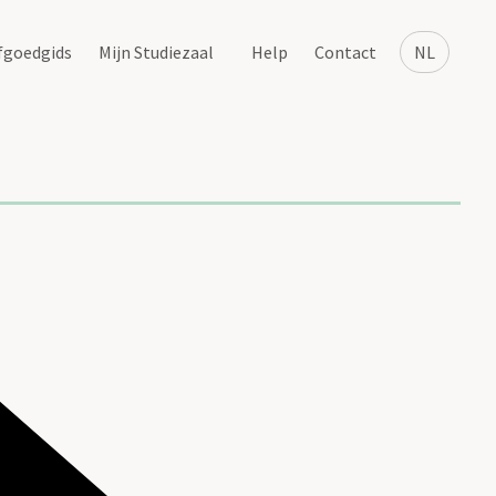
fgoedgids
Mijn Studiezaal
Help
Contact
NL