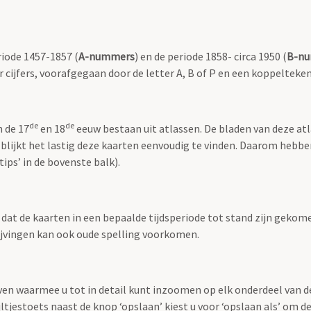
riode 1457-1857 (
A-nummers
) en de periode 1858- circa 1950 (
B-n
r cijfers, voorafgegaan door de letter A, B of P en een koppelteken
de
de
n de 17
en 18
eeuw bestaan uit atlassen. De bladen van deze at
 blijkt het lastig deze kaarten eenvoudig te vinden. Daarom hebb
ips’ in de bovenste balk).
t dat de kaarten in een bepaalde tijdsperiode tot stand zijn geko
rijvingen kan ook oude spelling voorkomen.
ven waarmee u tot in detail kunt inzoomen op elk onderdeel van d
jltjestoets naast de knop ‘opslaan’ kiest u voor ‘opslaan als’ om