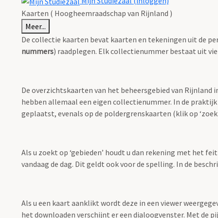
Mijn Studiezaal (inloggen)
Kaarten ( Hoogheemraadschap van Rijnland )
Meer...
De collectie kaarten bevat kaarten en tekeningen uit de pe
nummers
) raadplegen. Elk collectienummer bestaat uit vie
De overzichtskaarten van het beheersgebied van Rijnland i
hebben allemaal een eigen collectienummer. In de praktijk
geplaatst, evenals op de poldergrenskaarten (klik op ‘zoekt
Als u zoekt op ‘gebieden’ houdt u dan rekening met het fei
vandaag de dag. Dit geldt ook voor de spelling. In de besch
Als u een kaart aanklikt wordt deze in een viewer weergege
het downloaden verschijnt er een dialoogvenster. Met de pi