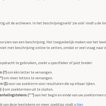
g uit de archieven. In het beschrijvingsveld ‘zie ook’ vindt u de l
 voorzien van een beschrijving. Het toegankelijk maken van het b
iet met beschrijving online te zetten, omdat er veel vraag naar is
pdracht te gebruiken, zoekt u specifieker of juist breder:
n (?)
om één letter te vervangen.
*)
om meer letters te vervangen.
n ($)
voor uw zoekterm voor resultaten die op elkaar lijken.
(-)
om zoektermen uit te sluiten.
anhalingstekens (" ")
aan het begin en einde van uw zoektermen 
k van deze leestekens en meer zoektips vindt u
hier
.