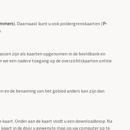
ummers
). Daarnaast kunt u ook poldergrenskaarten (
P-
.
lassen zijn als kaarten opgenomen in de beeldbank en
en we een nadere toegang op de overzichtskaarten online
men en de benaming van het gebied anders kan zijn dan
e kaart. Onder aan de kaart vindt u een downloadknop. Na
 de kaart in de door u gewenste map op uw computer op te