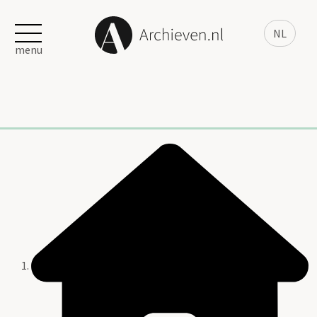
NL
menu