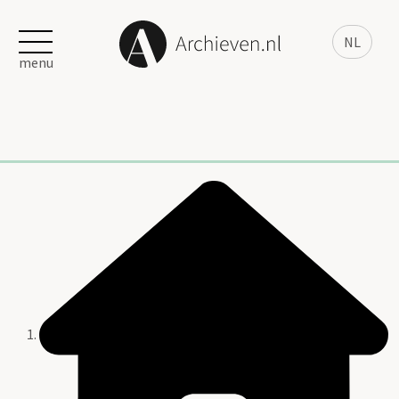
NL
menu