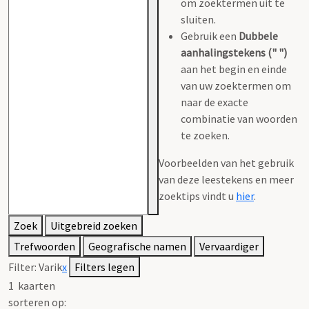
om zoektermen uit te
sluiten.
Gebruik een
Dubbele
aanhalingstekens (" ")
aan het begin en einde
van uw zoektermen om
naar de exacte
combinatie van woorden
te zoeken.
Voorbeelden van het gebruik
van deze leestekens en meer
zoektips vindt u
hier
.
Zoek
Uitgebreid zoeken
Trefwoorden
Geografische namen
Vervaardiger
Filter:
Varik
x
Filters legen
1
kaarten
sorteren op: