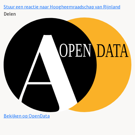
Stuur een reactie naar Hoogheemraadschap van Rijnland
Delen
OPEN
DATA
Bekijken op OpenData