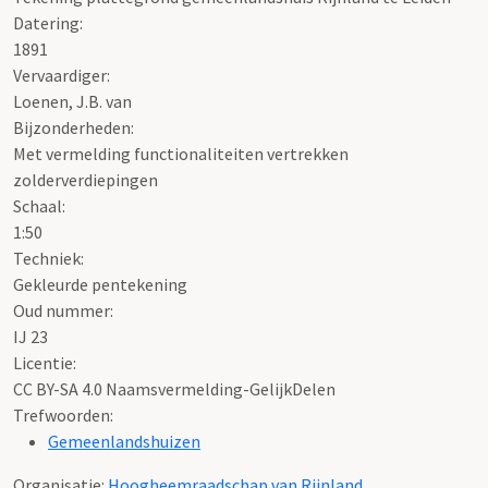
Datering
:
1891
Vervaardiger:
Loenen, J.B. van
Bijzonderheden:
Met vermelding functionaliteiten vertrekken
zolderverdiepingen
Schaal
:
1:50
Techniek:
Gekleurde pentekening
Oud nummer:
IJ 23
Licentie:
CC BY-SA 4.0 Naamsvermelding-GelijkDelen
Trefwoorden:
Gemeenlandshuizen
Organisatie:
Hoogheemraadschap van Rijnland