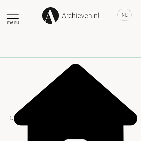
NL
menu