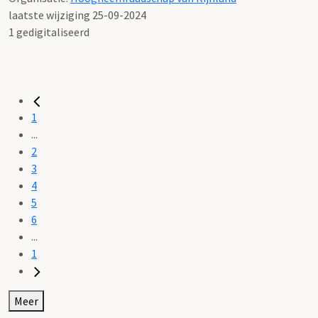
laatste wijziging 25-09-2024
1 gedigitaliseerd
1
...
2
3
4
5
6
...
1
Meer