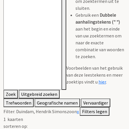
om zoektermen uit te
sluiten.
Gebruik een
Dubbele
aanhalingstekens (" ")
aan het begin en einde
van uw zoektermen om
naar de exacte
combinatie van woorden
te zoeken.
Voorbeelden van het gebruik
van deze leestekens en meer
zoektips vindt u
hier
.
Zoek
Uitgebreid zoeken
Trefwoorden
Geografische namen
Vervaardiger
Filter:
Duindam, Hendrik Simonszoon
x
Filters legen
1
kaarten
sorteren op: