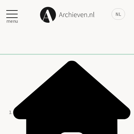
NL
menu