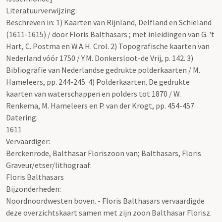
Literatuurverwijzing:
Beschreven in: 1) Kaarten van Rijnland, Delfland en Schieland
(1611-1615) / door Floris Balthasars ; met inleidingen van G. 't
Hart, C. Postma en W.A.H. Crol. 2) Topografische kaarten van
Nederland vóór 1750 / Y.M. Donkersloot-de Vrij, p. 142. 3)
Bibliografie van Nederlandse gedrukte polderkaarten / M.
Hameleers, pp. 244-245. 4) Polderkaarten. De gedrukte
kaarten van waterschappen en polders tot 1870 / W.
Renkema, M. Hameleers en P. van der Krogt, pp. 454-457.
Datering
:
1611
Vervaardiger:
Berckenrode, Balthasar Floriszoon van; Balthasars, Floris
Graveur/etser/lithograaf:
Floris Balthasars
Bijzonderheden:
Noordnoordwesten boven. - Floris Balthasars vervaardigde
deze overzichtskaart samen met zijn zoon Balthasar Florisz.