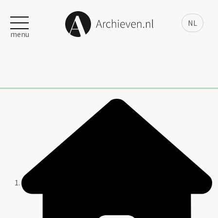
NL
menu