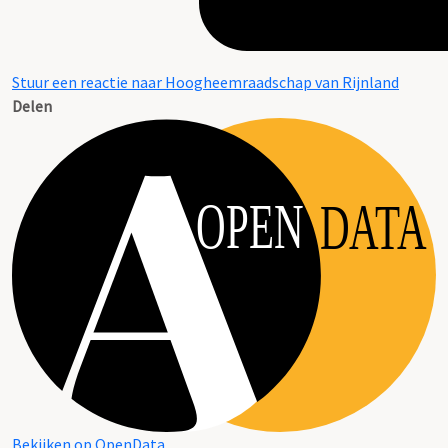
Stuur een reactie naar Hoogheemraadschap van Rijnland
Delen
OPEN
DATA
Bekijken op OpenData