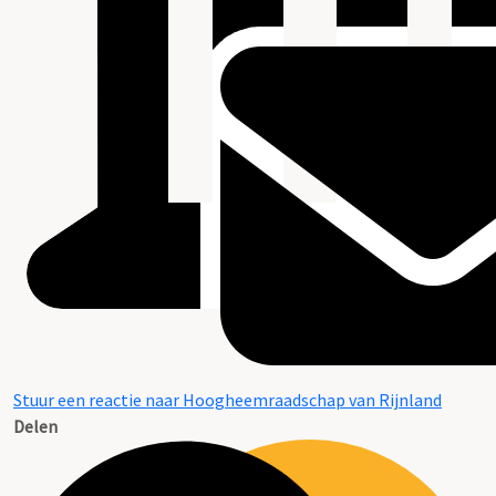
Stuur een reactie naar Hoogheemraadschap van Rijnland
Delen