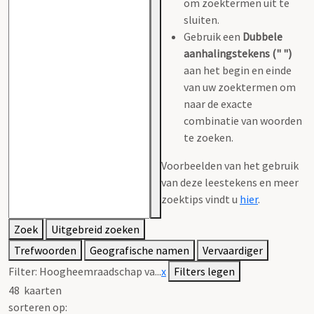
om zoektermen uit te
sluiten.
Gebruik een
Dubbele
aanhalingstekens (" ")
aan het begin en einde
van uw zoektermen om
naar de exacte
combinatie van woorden
te zoeken.
Voorbeelden van het gebruik
van deze leestekens en meer
zoektips vindt u
hier
.
Zoek
Uitgebreid zoeken
Trefwoorden
Geografische namen
Vervaardiger
Filter:
Hoogheemraadschap va...
x
Filters legen
48
kaarten
sorteren op: