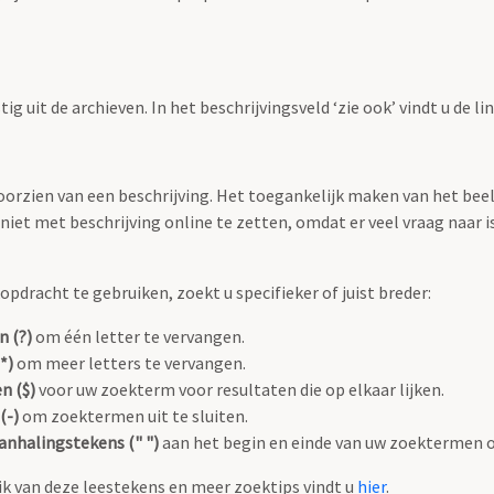
g uit de archieven. In het beschrijvingsveld ‘zie ook’ vindt u de l
 voorzien van een beschrijving. Het toegankelijk maken van het b
iet met beschrijving online te zetten, omdat er veel vraag naar is
pdracht te gebruiken, zoekt u specifieker of juist breder:
n (?)
om één letter te vervangen.
*)
om meer letters te vervangen.
n ($)
voor uw zoekterm voor resultaten die op elkaar lijken.
(-)
om zoektermen uit te sluiten.
anhalingstekens (" ")
aan het begin en einde van uw zoektermen 
k van deze leestekens en meer zoektips vindt u
hier
.