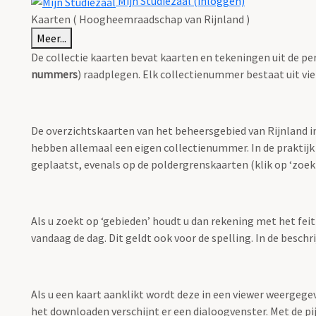
Mijn Studiezaal (inloggen)
Kaarten ( Hoogheemraadschap van Rijnland )
Meer...
De collectie kaarten bevat kaarten en tekeningen uit de pe
nummers
) raadplegen. Elk collectienummer bestaat uit vie
De overzichtskaarten van het beheersgebied van Rijnland i
hebben allemaal een eigen collectienummer. In de praktijk
geplaatst, evenals op de poldergrenskaarten (klik op ‘zoekt
Als u zoekt op ‘gebieden’ houdt u dan rekening met het fei
vandaag de dag. Dit geldt ook voor de spelling. In de besch
Als u een kaart aanklikt wordt deze in een viewer weergege
het downloaden verschijnt er een dialoogvenster. Met de pi