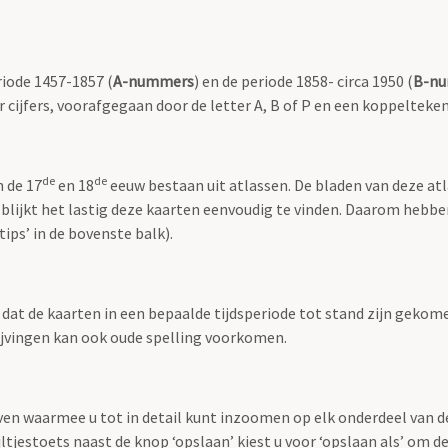
riode 1457-1857 (
A-nummers
) en de periode 1858- circa 1950 (
B-n
r cijfers, voorafgegaan door de letter A, B of P en een koppelteken
de
de
n de 17
en 18
eeuw bestaan uit atlassen. De bladen van deze at
 blijkt het lastig deze kaarten eenvoudig te vinden. Daarom hebb
ips’ in de bovenste balk).
t dat de kaarten in een bepaalde tijdsperiode tot stand zijn geko
rijvingen kan ook oude spelling voorkomen.
ven waarmee u tot in detail kunt inzoomen op elk onderdeel van d
jltjestoets naast de knop ‘opslaan’ kiest u voor ‘opslaan als’ om