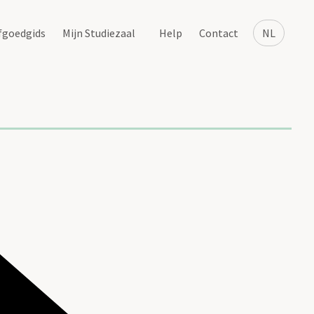
fgoedgids
Mijn Studiezaal
Help
Contact
NL