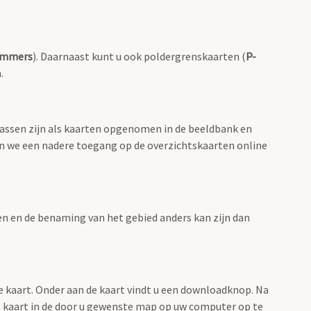
ummers
). Daarnaast kunt u ook poldergrenskaarten (
P-
.
lassen zijn als kaarten opgenomen in de beeldbank en
en we een nadere toegang op de overzichtskaarten online
men en de benaming van het gebied anders kan zijn dan
e kaart. Onder aan de kaart vindt u een downloadknop. Na
 de kaart in de door u gewenste map op uw computer op te