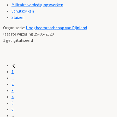
Militaire verdedigingswerken
Schutkolken
Sluizen
Organisatie:
Hoogheemraadschap van Rijnland
laatste wijziging 25-05-2020
1 gedigitaliseerd
1
...
2
3
4
5
6
...