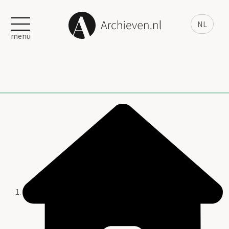
NL
menu