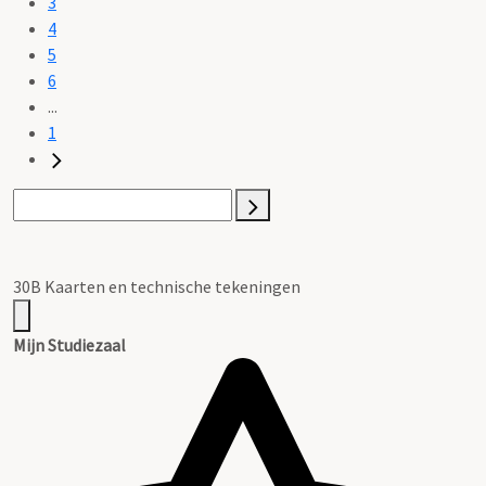
3
4
5
6
...
1
30B Kaarten en technische tekeningen
Mijn Studiezaal