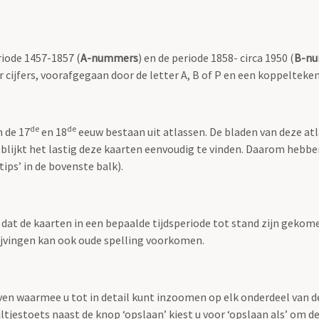
riode 1457-1857 (
A-nummers
) en de periode 1858- circa 1950 (
B-n
r cijfers, voorafgegaan door de letter A, B of P en een koppelteken
de
de
n de 17
en 18
eeuw bestaan uit atlassen. De bladen van deze at
 blijkt het lastig deze kaarten eenvoudig te vinden. Daarom hebb
ips’ in de bovenste balk).
t dat de kaarten in een bepaalde tijdsperiode tot stand zijn geko
rijvingen kan ook oude spelling voorkomen.
ven waarmee u tot in detail kunt inzoomen op elk onderdeel van d
jltjestoets naast de knop ‘opslaan’ kiest u voor ‘opslaan als’ om