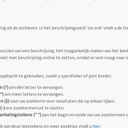
g uit de archieven. In het beschrijvingsveld ‘zie ook’ vindt u de l
 voorzien van een beschrijving. Het toegankelijk maken van het b
iet met beschrijving online te zetten, omdat er veel vraag naar is
pdracht te gebruiken, zoekt u specifieker of juist breder:
n (?)
om één letter te vervangen.
*)
om meer letters te vervangen.
n ($)
voor uw zoekterm voor resultaten die op elkaar lijken.
(-)
om zoektermen uit te sluiten.
anhalingstekens (" ")
aan het begin en einde van uw zoektermen 
k van deze leestekens en meer zoektips vindt u
hier
.