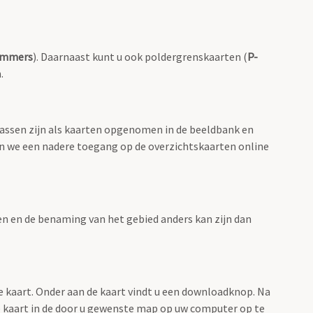
ummers
). Daarnaast kunt u ook poldergrenskaarten (
P-
.
lassen zijn als kaarten opgenomen in de beeldbank en
en we een nadere toegang op de overzichtskaarten online
men en de benaming van het gebied anders kan zijn dan
e kaart. Onder aan de kaart vindt u een downloadknop. Na
 de kaart in de door u gewenste map op uw computer op te