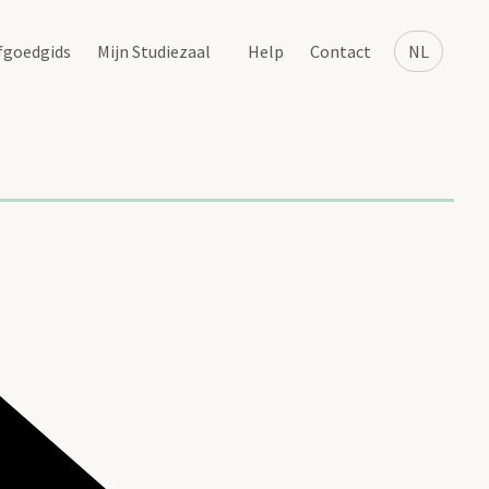
fgoedgids
Mijn Studiezaal
Help
Contact
NL