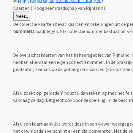
Mijn Studiezaal (inloggen)
Kaarten ( Hoogheemraadschap van Rijnland )
Meer...
De collectie kaarten bevat kaarten en tekeningen uit de pe
nummers
) raadplegen. Elk collectienummer bestaat uit vie
De overzichtskaarten van het beheersgebied van Rijnland i
hebben allemaal een eigen collectienummer. In de praktijk
geplaatst, evenals op de poldergrenskaarten (klik op ‘zoekt
Als u zoekt op ‘gebieden’ houdt u dan rekening met het fei
vandaag de dag. Dit geldt ook voor de spelling. In de besch
Als u een kaart aanklikt wordt deze in een viewer weergege
het downloaden verschijnt er een dialoogvenster. Met de pi