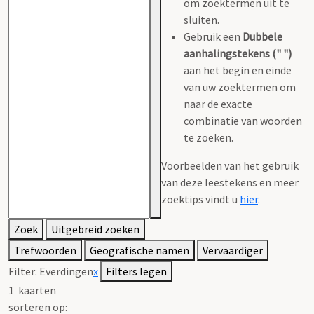
om zoektermen uit te
sluiten.
Gebruik een
Dubbele
aanhalingstekens (" ")
aan het begin en einde
van uw zoektermen om
naar de exacte
combinatie van woorden
te zoeken.
Voorbeelden van het gebruik
van deze leestekens en meer
zoektips vindt u
hier
.
Zoek
Uitgebreid zoeken
Trefwoorden
Geografische namen
Vervaardiger
Filter:
Everdingen
x
Filters legen
1
kaarten
sorteren op: