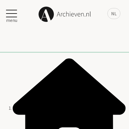
NL
menu