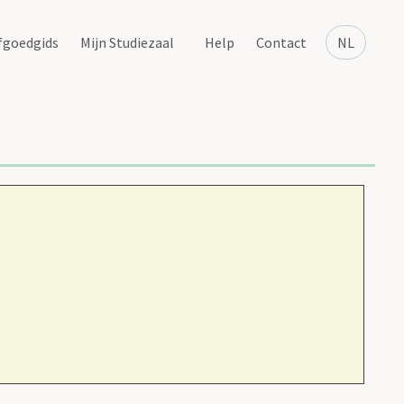
fgoedgids
Mijn Studiezaal
Help
Contact
NL