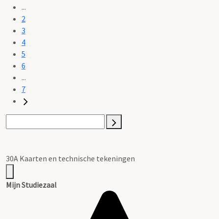
...
2
3
4
5
6
...
7
30A Kaarten en technische tekeningen
Mijn Studiezaal