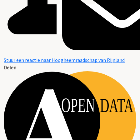
Stuur een reactie naar Hoogheemraadschap van Rijnland
Delen
OPEN
DATA