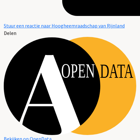
Stuur een reactie naar Hoogheemraadschap van Rijnland
Delen
OPEN
DATA
Bekijken op OpenData