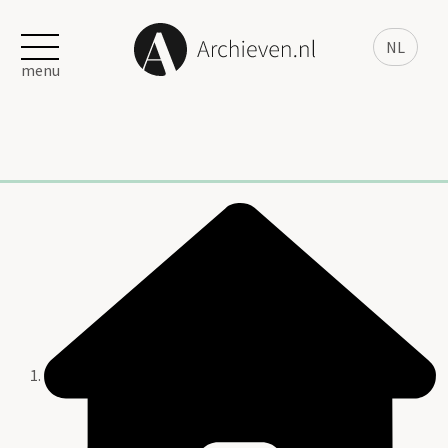
NL
menu