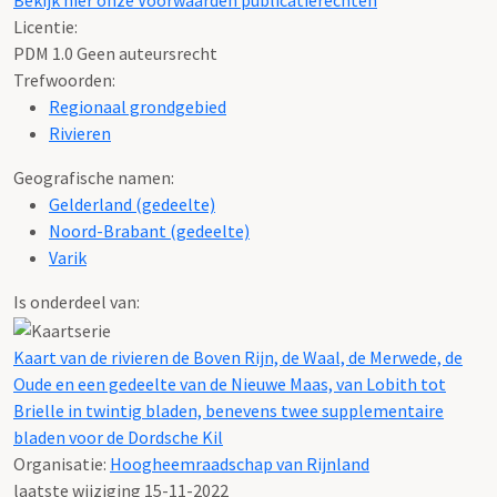
Bekijk hier onze Voorwaarden publicatierechten
Licentie:
PDM 1.0 Geen auteursrecht
Trefwoorden:
Regionaal grondgebied
Rivieren
Geografische namen:
Gelderland (gedeelte)
Noord-Brabant (gedeelte)
Varik
Is onderdeel van:
Kaart van de rivieren de Boven Rijn, de Waal, de Merwede, de
Oude en een gedeelte van de Nieuwe Maas, van Lobith tot
Brielle in twintig bladen, benevens twee supplementaire
bladen voor de Dordsche Kil
Organisatie:
Hoogheemraadschap van Rijnland
laatste wijziging 15-11-2022