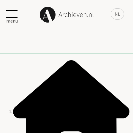
NL
menu