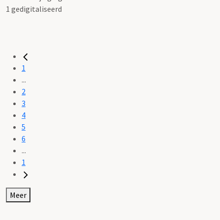
1 gedigitaliseerd
1
...
2
3
4
5
6
...
1
Meer