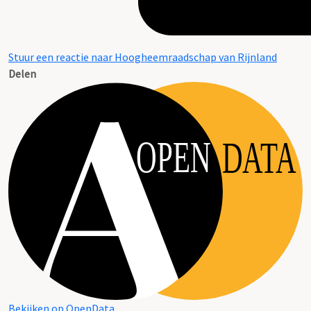
Stuur een reactie naar Hoogheemraadschap van Rijnland
Delen
OPEN
DATA
Bekijken op OpenData