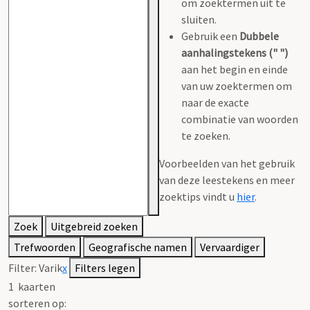
om zoektermen uit te
sluiten.
Gebruik een
Dubbele
aanhalingstekens (" ")
aan het begin en einde
van uw zoektermen om
naar de exacte
combinatie van woorden
te zoeken.
Voorbeelden van het gebruik
van deze leestekens en meer
zoektips vindt u
hier
.
Zoek
Uitgebreid zoeken
Trefwoorden
Geografische namen
Vervaardiger
Filter:
Varik
x
Filters legen
1
kaarten
sorteren op: