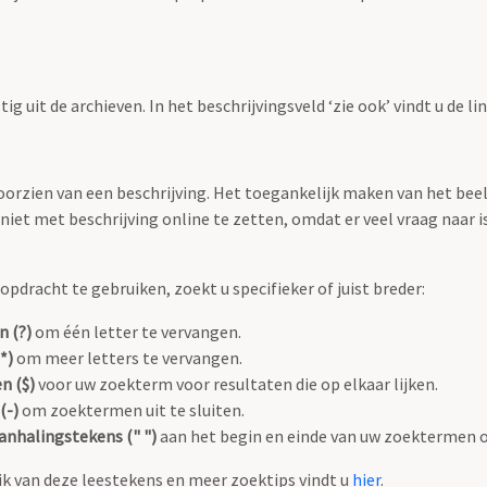
g uit de archieven. In het beschrijvingsveld ‘zie ook’ vindt u de l
 voorzien van een beschrijving. Het toegankelijk maken van het b
iet met beschrijving online te zetten, omdat er veel vraag naar is
pdracht te gebruiken, zoekt u specifieker of juist breder:
n (?)
om één letter te vervangen.
*)
om meer letters te vervangen.
n ($)
voor uw zoekterm voor resultaten die op elkaar lijken.
(-)
om zoektermen uit te sluiten.
anhalingstekens (" ")
aan het begin en einde van uw zoektermen 
k van deze leestekens en meer zoektips vindt u
hier
.