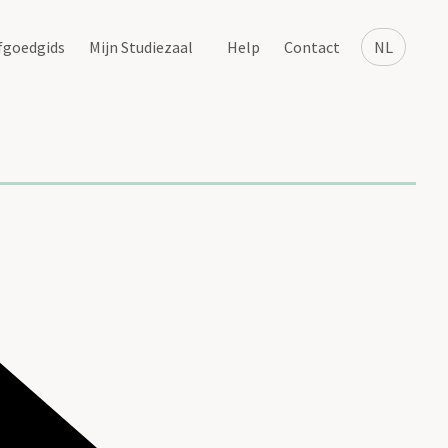
fgoedgids
Mijn Studiezaal
Help
Contact
NL