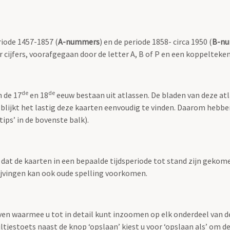
riode 1457-1857 (
A-nummers
) en de periode 1858- circa 1950 (
B-n
r cijfers, voorafgegaan door de letter A, B of P en een koppelteken
de
de
n de 17
en 18
eeuw bestaan uit atlassen. De bladen van deze at
 blijkt het lastig deze kaarten eenvoudig te vinden. Daarom hebb
ips’ in de bovenste balk).
t dat de kaarten in een bepaalde tijdsperiode tot stand zijn geko
rijvingen kan ook oude spelling voorkomen.
ven waarmee u tot in detail kunt inzoomen op elk onderdeel van d
jltjestoets naast de knop ‘opslaan’ kiest u voor ‘opslaan als’ om