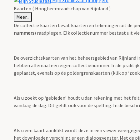
Mijn Studiezaal (inloggen)
Kaarten ( Hoogheemraadschap van Rijnland )
Meer...
De collectie kaarten bevat kaarten en tekeningen uit de pe
nummers
) raadplegen. Elk collectienummer bestaat uit vie
De overzichtskaarten van het beheersgebied van Rijnland i
hebben allemaal een eigen collectienummer. In de praktijk
geplaatst, evenals op de poldergrenskaarten (klik op ‘zoekt
Als u zoekt op ‘gebieden’ houdt u dan rekening met het fei
vandaag de dag. Dit geldt ook voor de spelling. In de besch
Als u een kaart aanklikt wordt deze in een viewer weergege
het downloaden verschijnt er een dialoogvenster. Met de pi