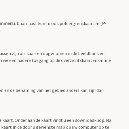
ummers
). Daarnaast kunt u ook poldergrenskaarten (
P-
.
lassen zijn als kaarten opgenomen in de beeldbank en
en we een nadere toegang op de overzichtskaarten online
men en de benaming van het gebied anders kan zijn dan
e kaart. Onder aan de kaart vindt u een downloadknop. Na
 de kaart in de door u gewenste map op uw computer op te