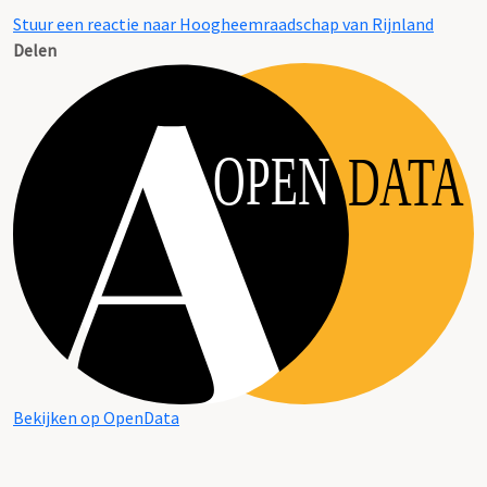
Stuur een reactie naar Hoogheemraadschap van Rijnland
Delen
OPEN
DATA
Bekijken op OpenData