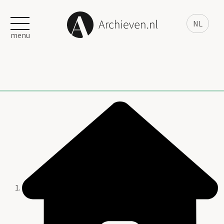
NL
menu