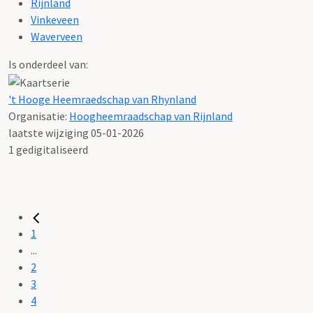
Rijnland
Vinkeveen
Waverveen
Is onderdeel van:
't Hooge Heemraedschap van Rhynland
Organisatie:
Hoogheemraadschap van Rijnland
laatste wijziging 05-01-2026
1 gedigitaliseerd
1
...
2
3
4