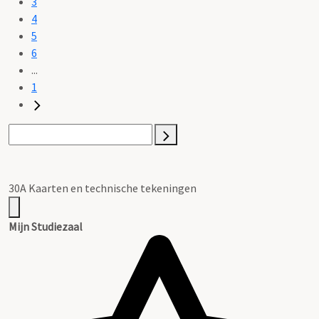
3
4
5
6
...
1
30A Kaarten en technische tekeningen
Mijn Studiezaal