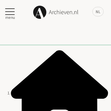
NL
menu