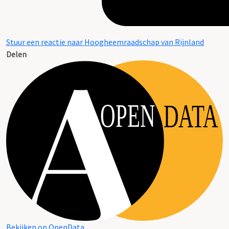
Stuur een reactie naar Hoogheemraadschap van Rijnland
Delen
OPEN
DATA
Bekijken op OpenData