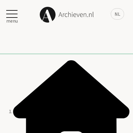
NL
menu