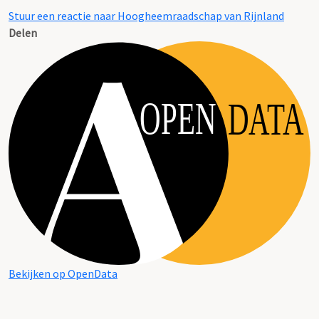
Stuur een reactie naar Hoogheemraadschap van Rijnland
Delen
OPEN
DATA
Bekijken op OpenData