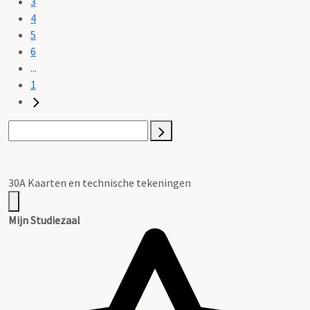
3
4
5
6
...
1
30A Kaarten en technische tekeningen
Mijn Studiezaal