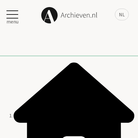
NL
menu