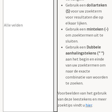
Gebruik een
dollarteken
($)
voor uw zoekterm
voor resultaten die op
elkaar lijken.
Gebruik een
minteken (-)
om zoektermen uit te
sluiten.
Gebruik een
Dubbele
aanhalingstekens (" ")
aan het begin en einde
van uw zoektermen om
naar de exacte
combinatie van woorden
te zoeken.
Voorbeelden van het gebruik
van deze leestekens en meer
zoektips vindt u
hier
.