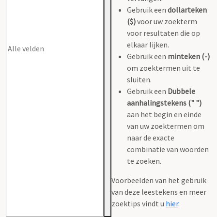
Gebruik een
dollarteken
($)
voor uw zoekterm
voor resultaten die op
elkaar lijken.
Gebruik een
minteken (-)
om zoektermen uit te
sluiten.
Gebruik een
Dubbele
aanhalingstekens (" ")
aan het begin en einde
van uw zoektermen om
naar de exacte
combinatie van woorden
te zoeken.
Voorbeelden van het gebruik
van deze leestekens en meer
zoektips vindt u
hier
.