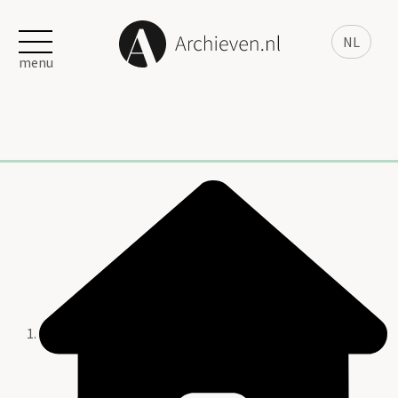
NL
menu