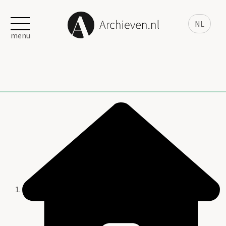
NL
menu