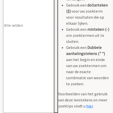
Gebruik een
dollarteken
($)
voor uw zoekterm
voor resultaten die op
elkaar lijken.
Gebruik een
minteken (-)
om zoektermen uit te
sluiten.
Gebruik een
Dubbele
aanhalingstekens (" ")
aan het begin en einde
van uw zoektermen om
naar de exacte
combinatie van woorden
te zoeken.
Voorbeelden van het gebruik
van deze leestekens en meer
zoektips vindt u
hier
.